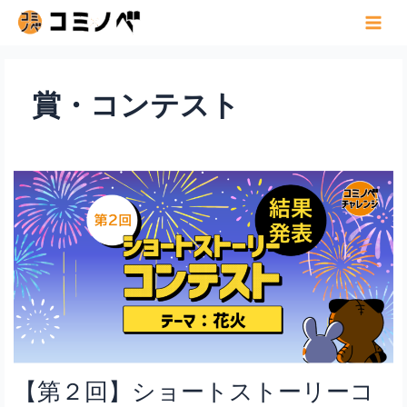
内
容
Main
を
Menu
ス
キ
賞・コンテスト
ッ
プ
【第２回】ショートストーリーコ