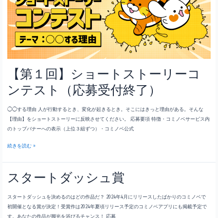
ト
ュ
結
賞
果
結
発
果
表
発
表
【第１回】ショートストーリーコ
ンテスト（応募受付終了）
◯◯する理由 人が行動するとき、変化が起きるとき。そこにはきっと理由がある。そんな
【理由】をショートストーリーに反映させてください。 応募要項 特徴・コミノベサービス内
のトップバナーへの表示（上位３組ずつ）・コミノベ公式
【第
続きを読む »
１
回】
スタートダッシュ賞
シ
ョ
ー
スタートダッシュを決めるのはどの作品だ？ 2024年4月にリリースしたばかりのコミノベで
ト
初開催となる賞が決定！受賞作は2024年夏頃リリース予定のコミノベアプリにも掲載予定で
ス
す。あなたの作品が脚光を浴びるチャンス！ 応募