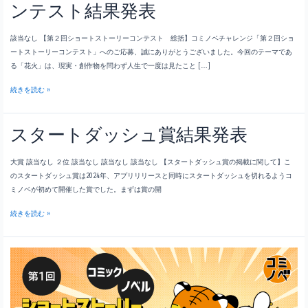
ンテスト結果発表
該当なし 【第２回ショートストーリーコンテスト 総括】コミノベチャレンジ「第２回ショ
ートストーリーコンテスト」へのご応募、誠にありがとうございました。今回のテーマであ
る「花火」は、現実・創作物を問わず人生で一度は見たこと […]
【第
続きを読む »
２
回】
スタートダッシュ賞結果発表
シ
ョ
ー
大賞 該当なし ２位 該当なし 該当なし 該当なし 【スタートダッシュ賞の掲載に関して】こ
ト
のスタートダッシュ賞は2024年、アプリリリースと同時にスタートダッシュを切れるようコ
ス
ミノベが初めて開催した賞でした。まずは賞の開
ト
ー
ス
続きを読む »
リ
タ
ー
ー
コ
ト
ン
ダ
テ
ッ
ス
シ