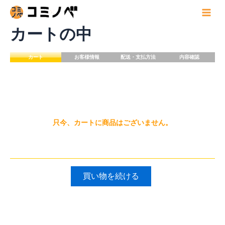
内
容
Main
を
カートの中
Menu
ス
キ
ッ
カート
お客様情報
配送・支払方法
内容確認
プ
只今、カートに商品はございません。