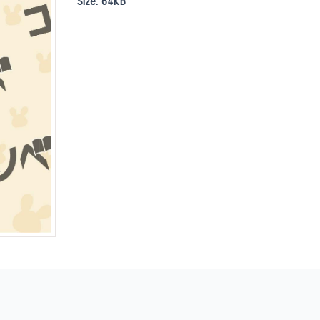
Size:
64KB