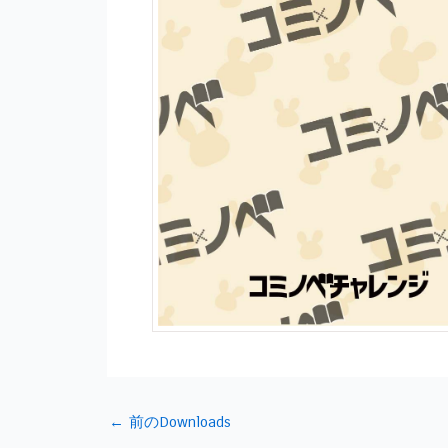
投
←
前のDownloads