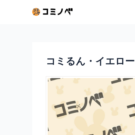
内
容
を
ス
キ
ッ
コミるん・イエロー
プ