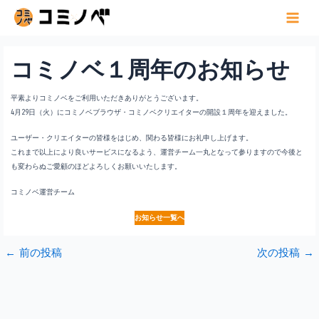
内
容
Main
を
Menu
ス
コミノベ１周年のお知らせ
キ
ッ
プ
平素よりコミノベをご利用いただきありがとうございます。
4月29日（火）にコミノベブラウザ・コミノベクリエイターの開設１周年を迎えました。
ユーザー・クリエイターの皆様をはじめ、関わる皆様にお礼申し上げます。
これまで以上により良いサービスになるよう、運営チーム一丸となって参りますので今後と
も変わらぬご愛顧のほどよろしくお願いいたします。
コミノベ運営チーム
お知らせ一覧へ
←
前の投稿
次の投稿
→
投
稿
ナ
ビ
ゲ