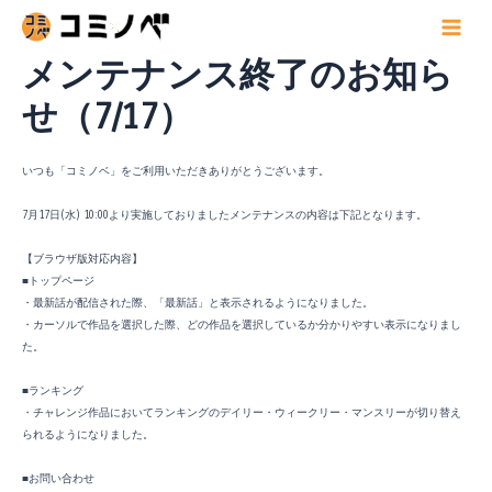
内
容
Main
を
メンテナンス終了のお知ら
Menu
ス
キ
せ（7/17）
ッ
プ
いつも「コミノベ」をご利用いただきありがとうございます。
7月17日(水) 10:00より実施しておりましたメンテナンスの内容は下記となります。
【ブラウザ版対応内容】
■トップページ
・最新話が配信された際、「最新話」と表示されるようになりました。
・カーソルで作品を選択した際、どの作品を選択しているか分かりやすい表示になりまし
た。
■ランキング
・チャレンジ作品においてランキングのデイリー・ウィークリー・マンスリーが切り替え
られるようになりました。
■お問い合わせ