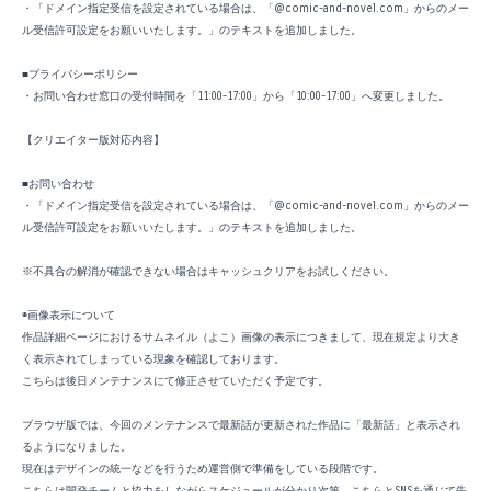
・「ドメイン指定受信を設定されている場合は、「@comic-and-novel.com」からのメー
ル受信許可設定をお願いいたします。」のテキストを追加しました。
■プライバシーポリシー
・お問い合わせ窓口の受付時間を「11:00-17:00」から「10:00-17:00」へ変更しました。
【クリエイター版対応内容】
■お問い合わせ
・「ドメイン指定受信を設定されている場合は、「@comic-and-novel.com」からのメー
ル受信許可設定をお願いいたします。」のテキストを追加しました。
※不具合の解消が確認できない場合はキャッシュクリアをお試しください。
◉画像表示について
作品詳細ページにおけるサムネイル（よこ）画像の表示につきまして、現在規定より大き
く表示されてしまっている現象を確認しております。
こちらは後日メンテナンスにて修正させていただく予定です。
ブラウザ版では、今回のメンテナンスで最新話が更新された作品に「最新話」と表示され
るようになりました。
現在はデザインの統一などを行うため運営側で準備をしている段階です。