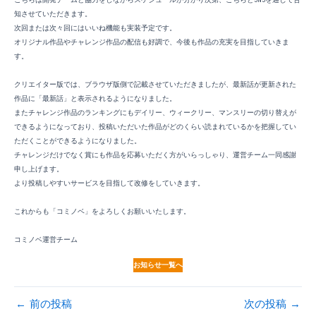
こちらは開発チームと協力をしながらスケジュールが分かり次第、こちらとSNSを通じて告
知させていただきます。
次回または次々回にはいいね機能も実装予定です。
オリジナル作品やチャレンジ作品の配信も好調で、今後も作品の充実を目指していきま
す。
クリエイター版では、ブラウザ版側で記載させていただきましたが、最新話が更新された
作品に「最新話」と表示されるようになりました。
またチャレンジ作品のランキングにもデイリー、ウィークリー、マンスリーの切り替えが
できるようになっており、投稿いただいた作品がどのくらい読まれているかを把握してい
ただくことができるようになりました。
チャレンジだけでなく賞にも作品を応募いただく方がいらっしゃり、運営チーム一同感謝
申し上げます。
より投稿しやすいサービスを目指して改修をしていきます。
これからも「コミノベ」をよろしくお願いいたします。
コミノベ運営チーム
お知らせ一覧へ
←
前の投稿
次の投稿
→
投