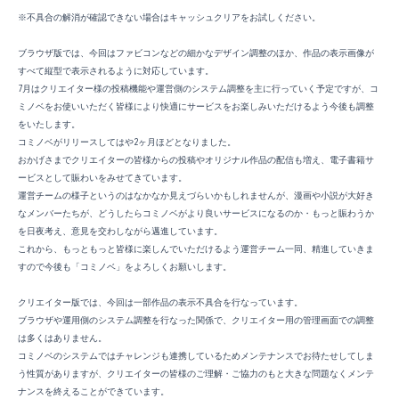
※不具合の解消が確認できない場合はキャッシュクリアをお試しください。
ブラウザ版では、今回はファビコンなどの細かなデザイン調整のほか、作品の表示画像が
すべて縦型で表示されるように対応しています。
7月はクリエイター様の投稿機能や運営側のシステム調整を主に行っていく予定ですが、コ
ミノベをお使いいただく皆様により快適にサービスをお楽しみいただけるよう今後も調整
をいたします。
コミノベがリリースしてはや2ヶ月ほどとなりました。
おかげさまでクリエイターの皆様からの投稿やオリジナル作品の配信も増え、電子書籍サ
ービスとして賑わいをみせてきています。
運営チームの様子というのはなかなか見えづらいかもしれませんが、漫画や小説が大好き
なメンバーたちが、どうしたらコミノベがより良いサービスになるのか・もっと賑わうか
を日夜考え、意見を交わしながら邁進しています。
これから、もっともっと皆様に楽しんでいただけるよう運営チーム一同、精進していきま
すので今後も「コミノベ」をよろしくお願いします。
クリエイター版では、今回は一部作品の表示不具合を行なっています。
ブラウザや運用側のシステム調整を行なった関係で、クリエイター用の管理画面での調整
は多くはありません。
コミノベのシステムではチャレンジも連携しているためメンテナンスでお待たせしてしま
う性質がありますが、クリエイターの皆様のご理解・ご協力のもと大きな問題なくメンテ
ナンスを終えることができています。