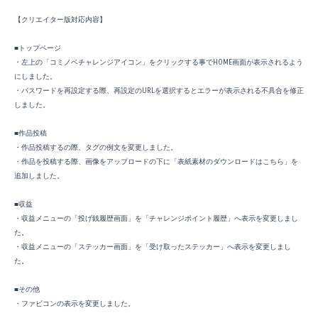
【クリエイター版対応内容】
■トップページ
・左上の「コミノベチャレンジアイコン」をクリックする事でHOME画面が表示されるよう
にしました。
・パスワードを再設定する際、再設定のURLを選択するとエラーが表示される不具合を修正
しました。
■作品投稿
・作品投稿するの際、タグの例文を変更しました。
・作品を投稿する際、画像をアップロードの下に「表紙素材のダウンロードはこちら」を
追加しました。
■収益
・収益メニューの「投げ銭履歴画面」を「チャレンジポイント履歴」へ表示を変更しまし
た。
・収益メニューの「ステッカー画面」を「受け取ったステッカー」へ表示を変更しまし
た。
■その他
・ファビコンの表示を変更しました。