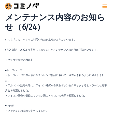
内
容
Main
を
メンテナンス内容のお知ら
Menu
ス
キ
せ（6/24）
ッ
プ
いつも「コミノベ」をご利用いただきありがとうございます。
6月24日(月) 10:00より実施しておりましたメンテナンスの内容は下記となります。
【ブラウザ版対応内容】
■トップページ
・トップページに表示されるチャレンジ作品において、縦表示されるように修正しまし
た。
・アカウント設定の際に、アイコン選択から戻るボタンをクリックするとエラーになる不
具合を修正しました。
・アイコン画像を登録していない際のアイコンの表示を変更しました。
■その他
・ファビコンの表示を変更しました。